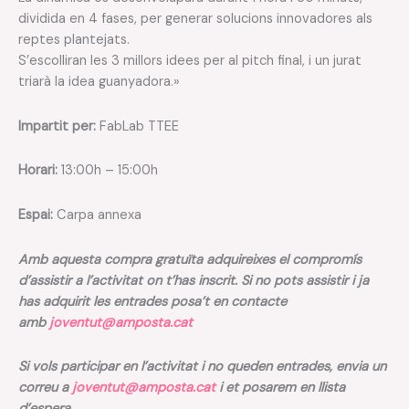
dividida en 4 fases, per generar solucions innovadores als
reptes plantejats.
S’escolliran les 3 millors idees per al pitch final, i un jurat
triarà la idea guanyadora.»
Impartit per:
FabLab TTEE
Horari:
13:00h – 15:00h
Espai:
Carpa annexa
Amb aquesta compra gratuïta adquireixes el compromís
d’assistir a l’activitat on t’has inscrit. Si no pots assistir i ja
has adquirit les entrades posa’t en contacte
amb
joventut@amposta.cat
Si vols participar en l’activitat i no queden entrades, envia un
correu a
joventut@amposta.cat
i et posarem en llista
d’espera.