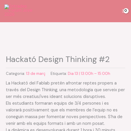
Vés
al
contingut
quantitat
de
Hackató
Hackató Design Thinking #2
Design
Thinking
Categoria:
13 de març
Etiqueta:
Dia 13 | 13:00h – 15:00h
#2
La Hackató del Fablab pretén afrontar reptes propers a
través del Design Thinking, una metodologia que serveix per
ser més creatius/ives ideant solucions disruptives.
Els estudiants formaran equips de 3/4 persones i es
valorarà positivament que els membres de l’equip no es
coneguin massa per fomentar noves perspectives. S’ha de
venir amb els equips formats i amb un nom posat.
La dinàmica es desenvoluparà durant 1 hora i 30 minuts,