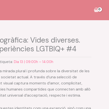
ogràfica: Vides diverses.
experiències LGTBIQ+ #4
tiqueta:
Dia 13 | 09:00h – 14:00h
 mirada plural i profunda sobre la diversitat de les
 societat actual. A través d’una selecció de
gut visual captura moments d’amor, complicitat,
ències humanes compartides que connecten amb allò
itat universal d’acceptació, respecte i estima.
questes identitats com una excepció, sinó com una