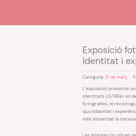
Exposició fot
Identitat i 
Categoria:
13 de març
E
L’exposició presenta una
identitats LGTBIQ+ en la
fotografies, el recorre
quotidianitat i experi
més essencial: la necess
Les imatges no situen a