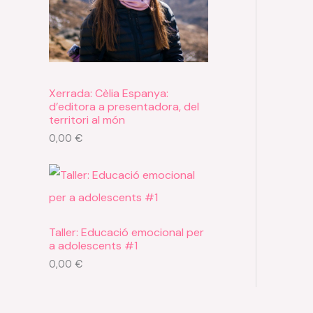
Xerrada: Cèlia Espanya:
d’editora a presentadora, del
territori al món
0,00
€
Taller: Educació emocional per
a adolescents #1
0,00
€