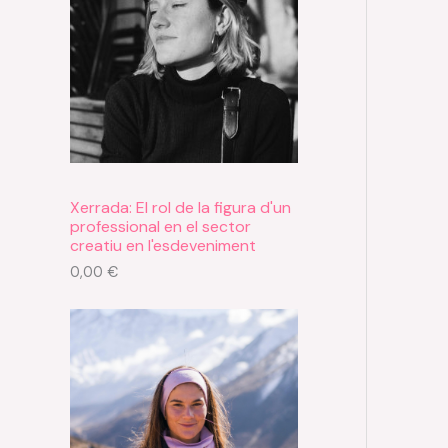
e
e
e
s
s
s
Xerrada: El rol de la figura d'un
professional en el sector
creatiu en l'esdeveniment
0,00
€