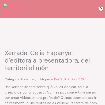
Vés
al
contingut
quantitat
de
Xerrada:
Cèlia
Xerrada: Cèlia Espanya:
Espanya:
d’editora a presentadora, del
d’editora
territori al món
a
presentadora,
del
Categoria:
12 de març
Etiqueta:
Dia 12 | 10:00h – 11:00h
territori
Una xerrada sincera sobre què vol dir dedicar-se a la
al
creació de contingut avui. Com es pot convertir la passió
món
per crear vídeos en una professió? Quines oportunitats hi
ha realment i quins reptes no es veuen? Parlarem de com