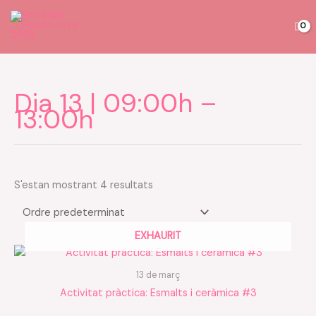
Vés
al
contingut
Dia 13 | 09:00h –
13:00h
S'estan mostrant 4 resultats
EXHAURIT
13 de març
Activitat pràctica: Esmalts i ceràmica #3