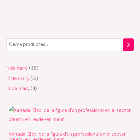
C
1
3
3
e
1
1
8
r
p
p
p
11 de març
38
c
r
r
r
12 de març
31
a
o
o
o
d
d
d
13 de març
11
u
u
u
c
c
c
t
t
t
e
e
e
s
s
s
Xerrada: El rol de la figura d'un professional en el sector
creatiu en l'esdeveniment