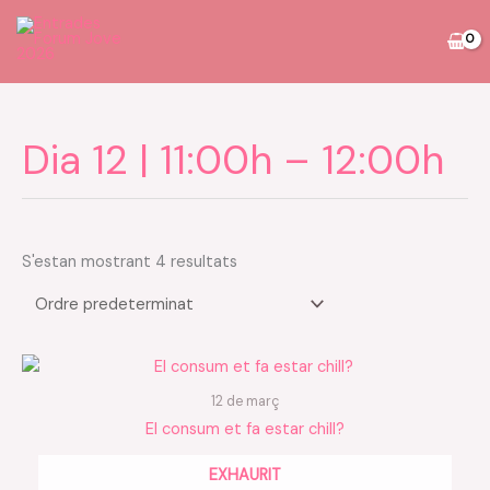
Vés
al
contingut
Dia 12 | 11:00h – 12:00h
S'estan mostrant 4 resultats
12 de març
El consum et fa estar chill?
EXHAURIT