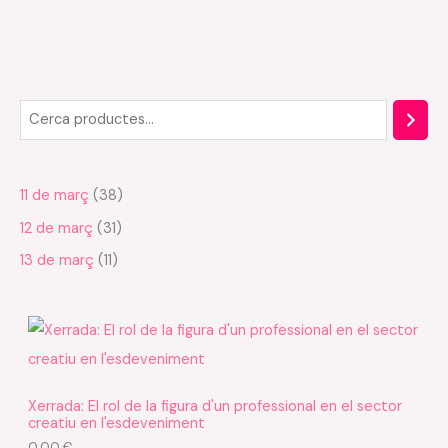
C
1
3
3
e
1
1
8
r
p
p
p
11 de març
38
c
r
r
r
12 de març
31
a
o
o
o
d
d
d
13 de març
11
u
u
u
c
c
c
t
t
t
e
e
e
s
s
s
Xerrada: El rol de la figura d'un professional en el sector
creatiu en l'esdeveniment
0,00
€