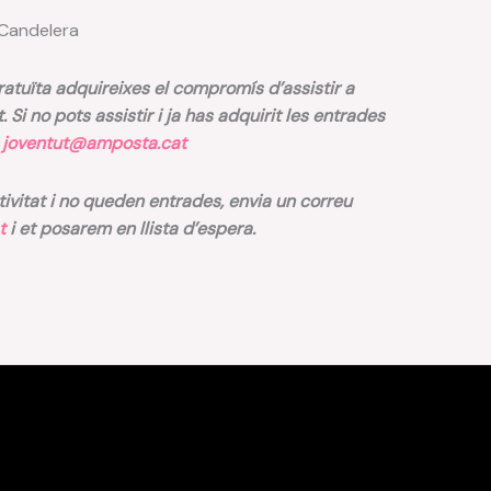
 Candelera
tuïta adquireixes el compromís d’assistir a
it. Si no pots assistir i ja has adquirit les entrades
b
joventut@amposta.cat
ctivitat i no queden entrades, envia un correu
t
i et posarem en llista d’espera.