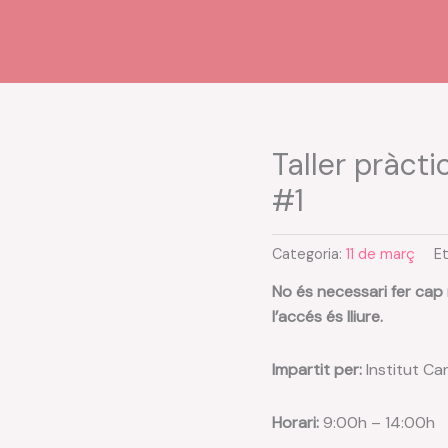
Taller pràcti
#1
Categoria:
11 de març
E
No és necessari fer cap
l’accés és lliure.
Impartit per:
Institut Ca
Horari:
9:00h – 14:00h