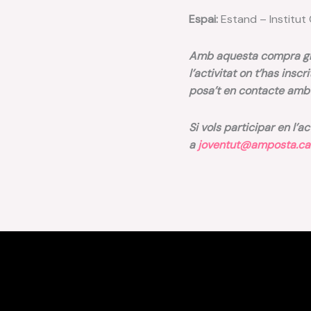
Espai:
Estand – Institut
Amb aquesta compra gra
l’activitat on t’has inscr
posa’t en contacte am
Si vols participar en l’a
a
joventut@amposta.ca