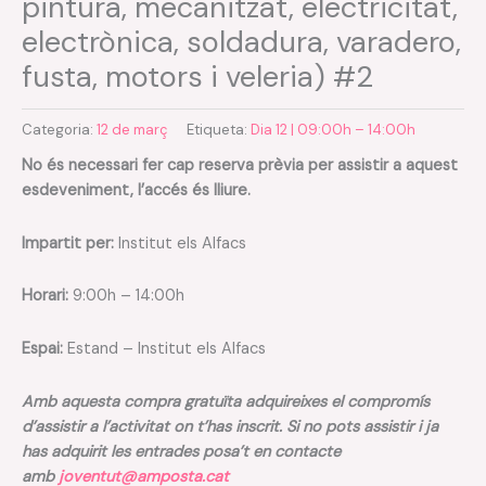
pintura, mecanitzat, electricitat,
electrònica, soldadura, varadero,
fusta, motors i veleria) #2
Categoria:
12 de març
Etiqueta:
Dia 12 | 09:00h – 14:00h
No és necessari fer cap reserva prèvia per assistir a aquest
esdeveniment, l’accés és lliure.
Impartit per:
Institut els Alfacs
Horari:
9:00h – 14:00h
Espai:
Estand – Institut els Alfacs
Amb aquesta compra gratuïta adquireixes el compromís
d’assistir a l’activitat on t’has inscrit. Si no pots assistir i ja
has adquirit les entrades posa’t en contacte
amb
joventut@amposta.cat