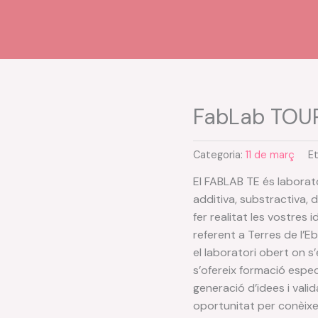
FabLab TOU
Categoria:
11 de març
E
El FABLAB TE és laborato
additiva, substractiva, 
fer realitat les vostres
referent a Terres de l’Eb
el laboratori obert on s
s’ofereix formació espec
generació d’idees i vali
oportunitat per conèixer 