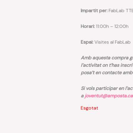
Impartit per:
FabLab TT
Horari:
11:00h – 12:00h
Espai:
Visites al FabLab
Amb aquesta compra gra
l’activitat on t’has inscr
posa’t en contacte am
Si vols participar en l’a
a
joventut@amposta.ca
Esgotat