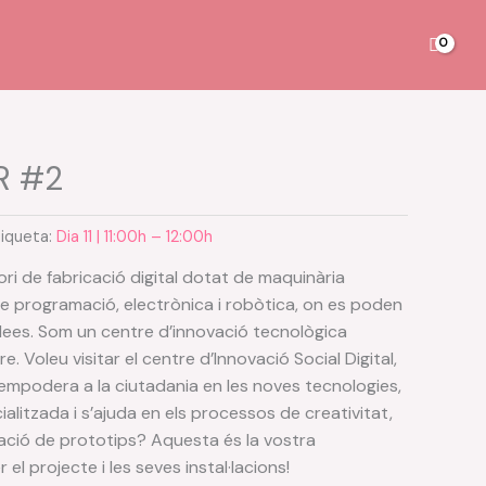
R #2
tiqueta:
Dia 11 | 11:00h – 12:00h
ri de fabricació digital dotat de maquinària
de programació, electrònica i robòtica, on es poden
 idees. Som un centre d’innovació tecnològica
re. Voleu visitar el centre d’Innovació Social Digital,
’empodera a la ciutadania en les noves tecnologies,
ialitzada i s’ajuda en els processos de creativitat,
dació de prototips? Aquesta és la vostra
el projecte i les seves instal·lacions!