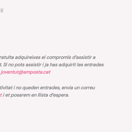
EE
tuïta adquireixes el compromís d’assistir a
it. Si no pots assistir i ja has adquirit les entrades
b
joventut@amposta.cat
ctivitat i no queden entrades, envia un correu
t
i et posarem en llista d’espera.