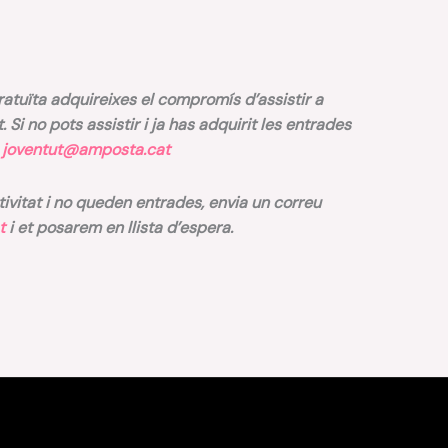
tuïta adquireixes el compromís d’assistir a
it. Si no pots assistir i ja has adquirit les entrades
b
joventut@amposta.cat
ctivitat i no queden entrades, envia un correu
t
i et posarem en llista d’espera.