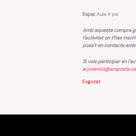
Espai:
Aula 1r pis
Amb aquesta compra gra
l’activitat on t’has inscr
posa’t en contacte am
Si vols participar en l’a
a
joventut@amposta.ca
Esgotat